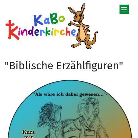
Zum Inhalt springen
"Biblische Erzählfiguren"