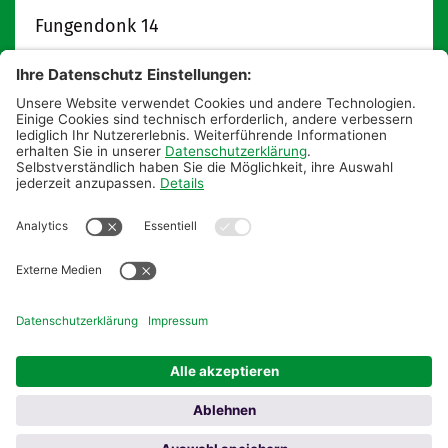
Fungendonk 14
47809
Krefeld
info@kabokinderkirche.de
kabokinderkirche.de
Postanschrift:
Pfarrbüro St. Augustinus
KaBo Kinderkirche
Hauptstraße 18
47809 Krefeld
Tel: 02151 55 85 0
© Bistum Aachen
Impressum