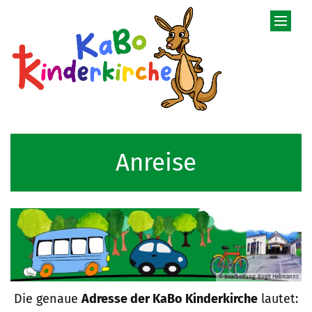
Zum Inhalt springen
Anreise
© Bearbeitung: Birgit Hellmanns
Die genaue
Adresse der KaBo Kinderkirche
lautet: