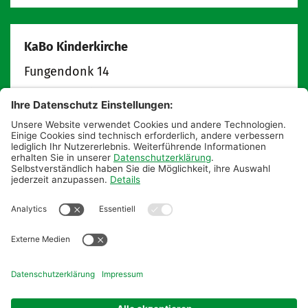
KaBo Kinderkirche
Fungendonk 14
47809
Krefeld
info@kabokinderkirche.de
kabokinderkirche.de
Postanschrift:
Pfarrbüro St. Augustinus
KaBo Kinderkirche
Hauptstraße 18
47809 Krefeld
Tel: 02151 55 85 0