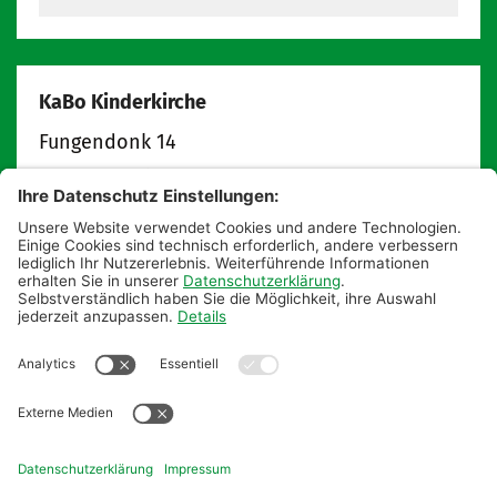
KaBo Kinderkirche
Fungendonk 14
47809
Krefeld
info@kabokinderkirche.de
kabokinderkirche.de
Postanschrift:
Pfarrbüro St. Augustinus
KaBo Kinderkirche
Hauptstraße 18
47809 Krefeld
Tel: 02151 55 85 0