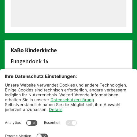
KaBo Kinderkirche
Fungendonk 14
47809
Krefeld
info@kabokinderkirche.de
kabokinderkirche.de
Postanschrift:
Pfarrbüro St. Augustinus
KaBo Kinderkirche
Hauptstraße 18