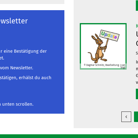
wsletter
r eine Bestätigung der
S
t.
I
© Dagmar Schmitz; Bearbeitung: J.van
 vom Newsletter.
m
Stigt
G
stätigen, erhälst du auch
v
 unten scrollen.
Vorher