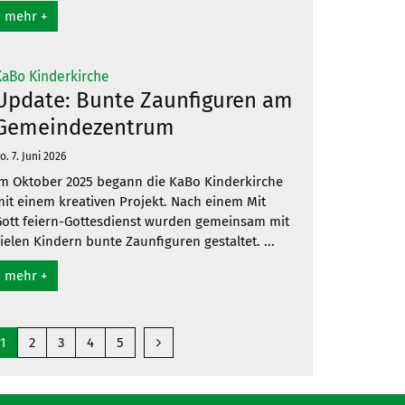
mehr +
:
KaBo Kinderkirche
Update: Bunte Zaunfiguren am
Gemeindezentrum
o. 7. Juni 2026
m Oktober 2025 begann die KaBo Kinderkirche
it einem kreativen Projekt. Nach einem Mit
ott feiern-Gottesdienst wurden gemeinsam mit
ielen Kindern bunte Zaunfiguren gestaltet. ...
mehr +
ige Seite
Nächste Seite
1
2
3
4
5