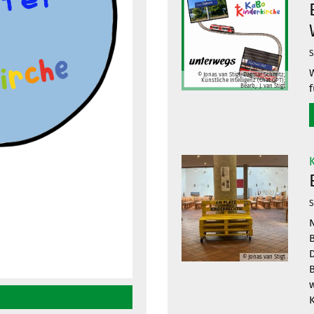
S
W
© Jonas van Stigt; Dagmar Schmitz;
Künstliche Intelligenz (Chat GPT);
f
Bearb,: J. van Stigt
S
N
B
D
© Jonas van Stigt
B
K