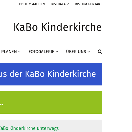
BISTUM AACHEN
BISTUM A-Z
BISTUM KONTAKT
KaBo Kinderkirche
 PLANEN
FOTOGALERIE
ÜBER UNS
us der KaBo Kinderkirche
.
:
KaBo Kinderkirche unterwegs