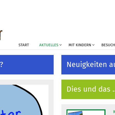
START
AKTUELLES
MIT KINDERN
BESUCH
?
Neuigkeiten a
Dies und das ..