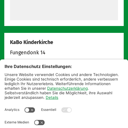
KaBo Kinderkirche
Fungendonk 14
47809
Krefeld
info@kabokinderkirche.de
kabokinderkirche.de
Postanschrift:
Pfarrbüro St. Augustinus
KaBo Kinderkirche
Hauptstraße 18