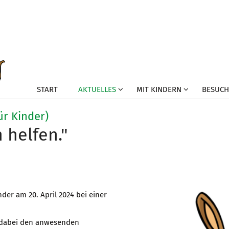
START
AKTUELLES
MIT KINDERN
BESUCH
:
ür Kinder)
n helfen."
der am 20. April 2024 bei einer
te dabei den anwesenden